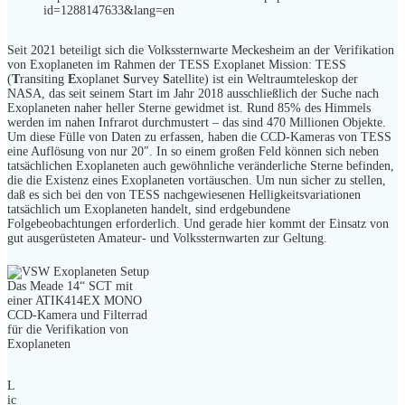
id=1288147633&lang=en
Seit 2021 beteiligt sich die Volkssternwarte Meckesheim an der Verifikation
von Exoplaneten im Rahmen der TESS Exoplanet Mission: TESS
(
T
ransiting
E
xoplanet
S
urvey
S
atellite) ist ein Weltraumteleskop der
NASA, das seit seinem Start im Jahr 2018 ausschließlich der Suche nach
Exoplaneten naher heller Sterne gewidmet ist. Rund 85% des Himmels
werden im nahen Infrarot durchmustert – das sind 470 Millionen Objekte.
Um diese Fülle von Daten zu erfassen, haben die CCD-Kameras von TESS
eine Auflösung von nur 20″. In so einem großen Feld können sich neben
tatsächlichen Exoplaneten auch gewöhnliche veränderliche Sterne befinden,
die die Existenz eines Exoplaneten vortäuschen. Um nun sicher zu stellen,
daß es sich bei den von TESS nachgewiesenen Helligkeitsvariationen
tatsächlich um Exoplaneten handelt, sind erdgebundene
Folgebeobachtungen erforderlich. Und gerade hier kommt der Einsatz von
gut ausgerüsteten Amateur- und Volkssternwarten zur Geltung.
Das Meade 14“ SCT mit
einer ATIK414EX MONO
CCD-Kamera und Filterrad
für die Verifikation von
Exoplaneten
L
ic