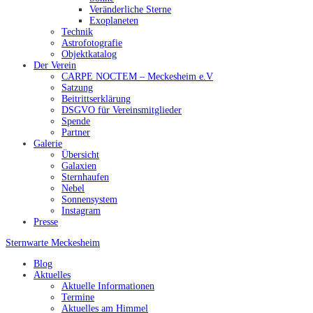
Veränderliche Sterne
Exoplaneten
Technik
Astrofotografie
Objektkatalog
Der Verein
CARPE NOCTEM – Meckesheim e.V
Satzung
Beitrittserklärung
DSGVO für Vereinsmitglieder
Spende
Partner
Galerie
Übersicht
Galaxien
Sternhaufen
Nebel
Sonnensystem
Instagram
Presse
Sternwarte
Meckesheim
Blog
Aktuelles
Aktuelle Informationen
Termine
Aktuelles am Himmel