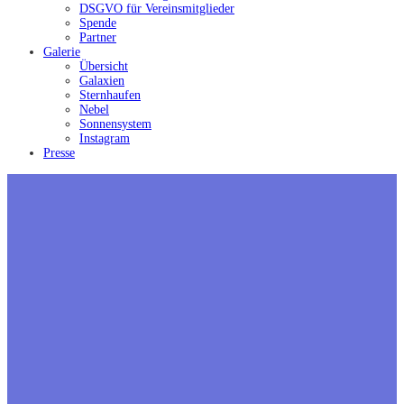
DSGVO für Vereinsmitglieder
Spende
Partner
Galerie
Übersicht
Galaxien
Sternhaufen
Nebel
Sonnensystem
Instagram
Presse