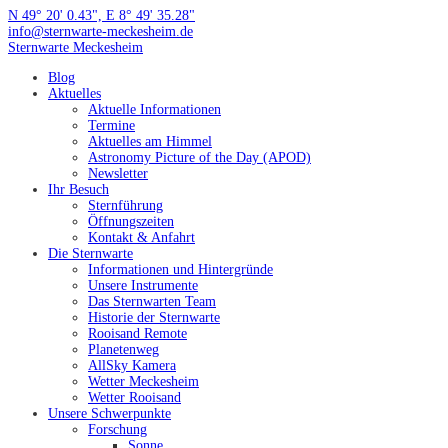
Zum
N 49° 20' 0.43", E 8° 49' 35.28"
Inhalt
info@sternwarte-meckesheim.de
springen
Sternwarte
Meckesheim
Blog
Aktuelles
Aktuelle Informationen
Termine
Aktuelles am Himmel
Astronomy Picture of the Day (APOD)
Newsletter
Ihr Besuch
Sternführung
Öffnungszeiten
Kontakt & Anfahrt
Die Sternwarte
Informationen und Hintergründe
Unsere Instrumente
Das Sternwarten Team
Historie der Sternwarte
Rooisand Remote
Planetenweg
AllSky Kamera
Wetter Meckesheim
Wetter Rooisand
Unsere Schwerpunkte
Forschung
Sonne