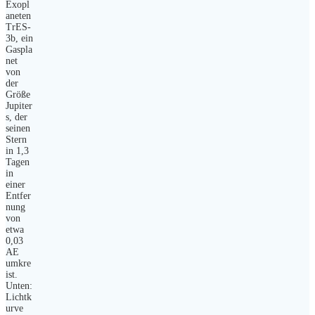
Exopl
aneten
TrES-
3b, ein
Gaspla
net
von
der
Größe
Jupiter
s, der
seinen
Stern
in 1,3
Tagen
in
einer
Entfer
nung
von
etwa
0,03
AE
umkre
ist.
Unten:
Lichtk
urve