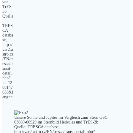
von
TrES-
3b
Quelle
:
TRES
CA
databa
se,
http://
var2.a
stro.cz
/EN/tr
esca/tr
ansit-
detail.
php?
id=12
88147
633&l
ang=e
n
Unsere Sonne und Jupiter im Vergleich zum Stern GSC
03089-00929 im Sternbild Herkules und TrES-3b
Quelle: TRESCA database,
http://var2.astro.cz/EN/tresca/transit-detail.php?