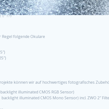
t 6″ F/9
r Regel folgende Okulare
5″)
25″)
rojekte können wir auf hochwertiges fotografisches Zubehö
backlight illuminated CMOS RGB Sensor)
backlight illuminated CMOS Mono Sensor) incl. ZWO 2″ Fi