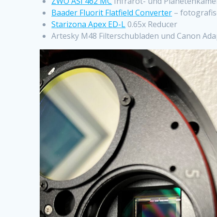
ZWO ASI 462 MC
Infrarot- und Planetenkame
Baader Fluorit Flatfield Converter
– fotografis
Starizona Apex ED-L
0.65x Reducer
Artesky M48 Filterschubladen und Canon Adapte