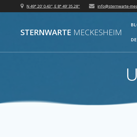
Zum
N 49° 20' 0.43", E 8° 49' 35.28"
info@sternwarte-me
Inhalt
springen
B
STERNWARTE
MECKESHEIM
DE
U