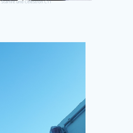
 Starfire und Celestron C11