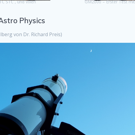
TC STC , und Vixen
GM2000 – Erster Test mit
Astro Physics
erg von Dr. Richard Preis)