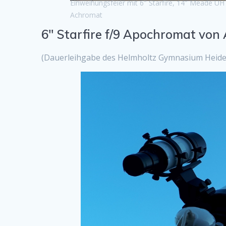
Einweihungsfeier mit 6″ Starfire, 14″ Meade UH
Achromat
6″ Starfire f/9 Apochromat von 
(Dauerleihgabe des Helmholtz Gymnasium Heidelb