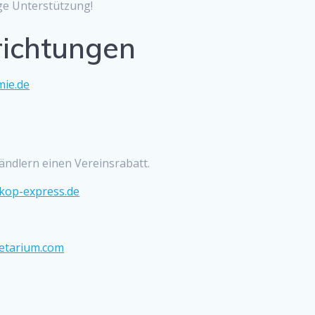
ge Unterstützung!
richtungen
ie.de
Händlern einen Vereinsrabatt.
kop-express.de
etarium.com