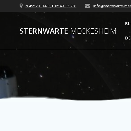
Zum
N 49° 20' 0.43", E 8° 49' 35.28"
info@sternwarte-me
Inhalt
springen
B
STERNWARTE
MECKESHEIM
DE