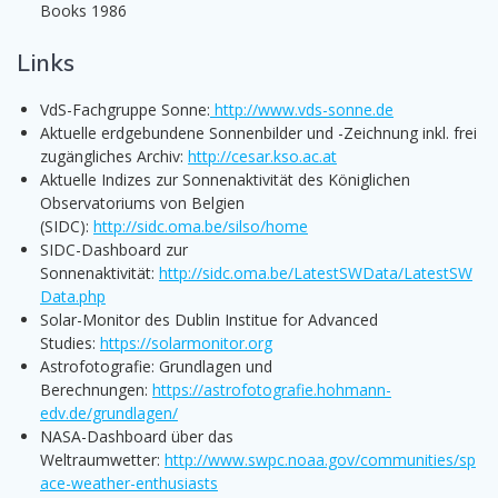
Books 1986
Links
VdS-Fachgruppe Sonne:
http://www.vds-sonne.de
Aktuelle erdgebundene Sonnenbilder und -Zeichnung inkl. frei
zugängliches Archiv:
http://cesar.kso.ac.at
Aktuelle Indizes zur Sonnenaktivität des Königlichen
Observatoriums von Belgien
(SIDC):
http://sidc.oma.be/silso/home
SIDC-Dashboard zur
Sonnenaktivität:
http://sidc.oma.be/LatestSWData/LatestSW
Data.php
Solar-Monitor des Dublin Institue for Advanced
Studies:
https://solarmonitor.org
Astrofotografie: Grundlagen und
Berechnungen:
https://astrofotografie.hohmann-
edv.de/grundlagen/
NASA-Dashboard über das
Weltraumwetter:
http://www.swpc.noaa.gov/communities/sp
ace-weather-enthusiasts