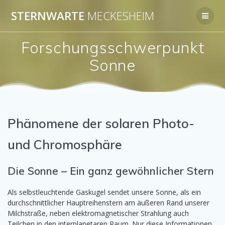
Zum
STERNWARTE
MECKESHEIM
Inhalt
springen
Forschungsschwerpunkt
Sonne
Phänomene der solaren Photo-
und Chromosphäre
Die Sonne – Ein ganz gewöhnlicher Stern
Als selbstleuchtende Gaskugel sendet unsere Sonne, als ein
durchschnittlicher Hauptreihenstern am äußeren Rand unserer
Milchstraße, neben elektromagnetischer Strahlung auch
Teilchen in den interplanetaren Raum. Nur diese Informationen