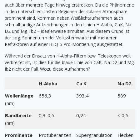
auch über mehrere Tage hinweg erstrecken. Da die Phänomene
in den unterschiedlichsten Regionen der solaren Atmosphäre
prominent sind, kommen neben Weißlichtaufnahmen auch
schmalbandige Aufzeichnungen in den Linien H-Alpha, CaK, Na
D2 und Mg I b2 – idealerweise simultan. Aus diesem Grund ist
der sog. Sonnenturm der Volkssternwarte mit mehreren
Refraktoren auf einer HEQ-5 Pro-Montierung ausgestattet.
Während der Einsatz von H-Alpha-Filtern bzw. Teleskopen weit
verbreitet ist, ist dies für die blaue Linie von CaK, Na D2 und Mg
Ib2 nicht der Fall. Wozu diese Aufnahmen?
H-Alpha
Ca K
Na D2
Wellenlänge
656,3
393,4
589
(nm)
Bandbreite
0,3-0,5
0,24
< 0,5
(nm)
Prominente
Protuberanzen
Supergranulation
Flecken