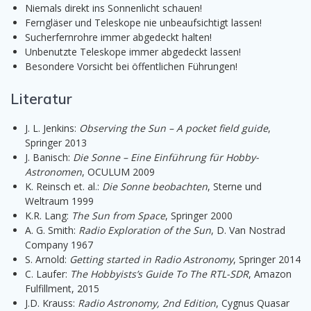
Niemals direkt ins Sonnenlicht schauen!
Ferngläser und Teleskope nie unbeaufsichtigt lassen!
Sucherfernrohre immer abgedeckt halten!
Unbenutzte Teleskope immer abgedeckt lassen!
Besondere Vorsicht bei öffentlichen Führungen!
Literatur
J. L. Jenkins:
Observing the Sun – A pocket field guide
,
Springer 2013
J. Banisch:
Die Sonne – Eine Einführung für Hobby-
Astronomen
, OCULUM 2009
K. Reinsch et. al.:
Die Sonne beobachten
, Sterne und
Weltraum 1999
K.R. Lang:
The Sun from Space
, Springer 2000
A. G. Smith:
Radio Exploration of the Sun
, D. Van Nostrad
Company 1967
S. Arnold:
Getting started in Radio Astronomy
, Springer 2014
C. Laufer:
The Hobbyists’s Guide To The RTL-SDR
, Amazon
Fulfillment, 2015
J.D. Krauss:
Radio Astronomy, 2nd Edition
, Cygnus Quasar