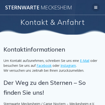
Zum
STERNWARTE
MECKESHEIM
Inhalt
springen
Kontakt & Anfahrt
Kontaktinformationen
Um Kontakt aufzunehmen, schreiben Sie uns eine
E-Mail
oder
besuchen Sie uns auf
Facebook
oder
Instagram
.
Wir versuchen uns zeitnah bei Ihnen zurückzumelden.
Der Weg zu den Sternen – So
finden Sie uns!
Sternwarte Meckesheim / Carpe Noctem – Meckesheim e.V.