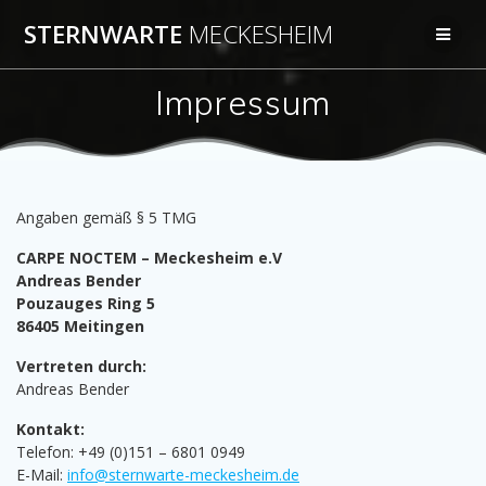
Zum
STERNWARTE
MECKESHEIM
Inhalt
springen
Impressum
Angaben gemäß § 5 TMG
CARPE NOCTEM – Meckesheim e.V
Andreas Bender
Pouzauges Ring 5
86405 Meitingen
Vertreten durch:
Andreas Bender
Kontakt:
Telefon: +49 (0)151 – 6801 0949
E-Mail:
info@sternwarte-meckesheim.de