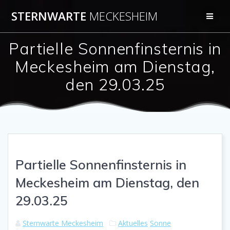
Zum
STERNWARTE
MECKESHEIM
Inhalt
springen
Partielle Sonnenfinsternis in
Meckesheim am Dienstag,
den 29.03.25
Partielle Sonnenfinsternis in
Meckesheim am Dienstag, den
29.03.25
Sternwarte Meckesheim
Aktuelles
Sonne