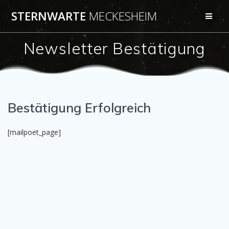
Zum
STERNWARTE
MECKESHEIM
Inhalt
springen
Newsletter Bestätigung
Bestätigung Erfolgreich
[mailpoet_page]