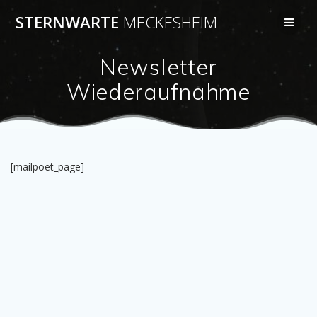
Zum
STERNWARTE
MECKESHEIM
Inhalt
springen
Newsletter
Wiederaufnahme
[mailpoet_page]