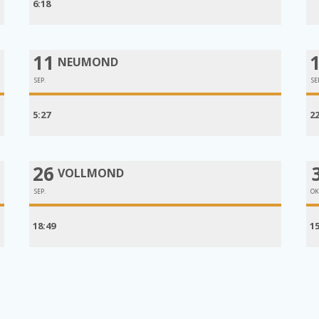
6:18
11
NEUMOND
SEP.
SE
5:27
2
26
VOLLMOND
SEP.
OK
18:49
1