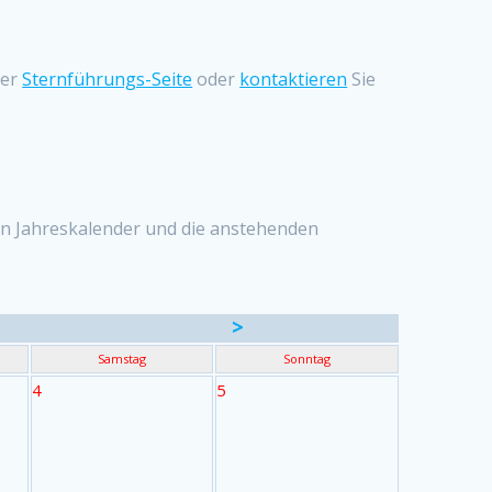
ser
Sternführungs-Seite
oder
kontaktieren
Sie
eren Jahreskalender und die anstehenden
>
Samstag
Sonntag
4
5