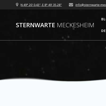
Zum
N 49° 20' 0.43", E 8° 49' 35.28"
info@sternwarte-me
Inhalt
springen
B
STERNWARTE
MECKESHEIM
DE