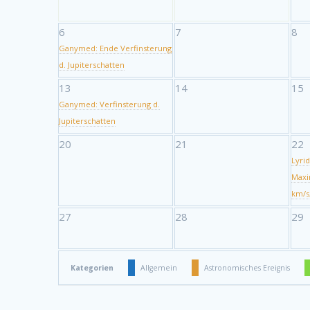
6
7
8
Ganymed: Ende Verfinsterung
d. Jupiterschatten
13
14
15
Ganymed: Verfinsterung d.
Jupiterschatten
20
21
22
Lyri
Maxi
km/s
27
28
29
Kategorien
Allgemein
Astronomisches Ereignis