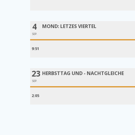
4
MOND: LETZES VIERTEL
SEP.
9:51
23
HERBSTTAG UND - NACHTGLEICHE
SEP.
2:05