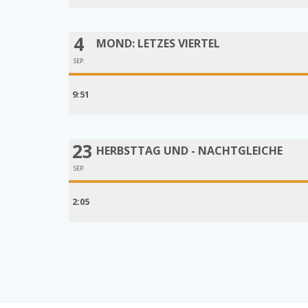
4
MOND: LETZES VIERTEL
SEP.
9:51
23
HERBSTTAG UND - NACHTGLEICHE
SEP.
2:05