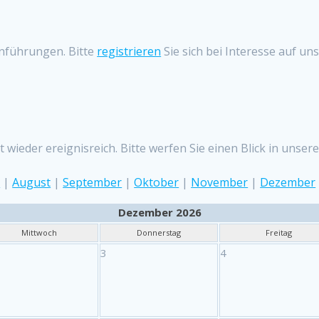
nführungen. Bitte
registrieren
Sie sich bei Interesse auf un
 wieder ereignisreich. Bitte werfen Sie einen Blick in uns
i
|
August
|
September
|
Oktober
|
November
|
Dezember
Dezember 2026
Mittwoch
Donnerstag
Freitag
3
4