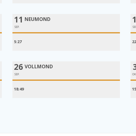
11
NEUMOND
SEP.
SE
5:27
2
26
VOLLMOND
SEP.
OK
18:49
1