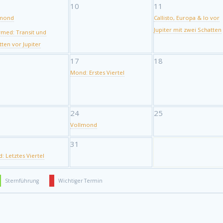
10
11
mond
Callisto, Europa & Io vor
Jupiter mit zwei Schatten
med: Transit und
tten vor Jupiter
17
18
Mond: Erstes Viertel
24
25
Vollmond
31
: Letztes Viertel
Sternführung
Wichtiger Termin