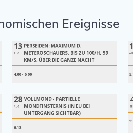
nomischen Ereignisse
13
PERSEIDEN: MAXIMUM D.
METEROSCHAUERS, BIS ZU 100/H, 59
AUG.
AU
KM/S, ÜBER DIE GANZE NACHT
4:00 - 6:00
5:
28
VOLLMOND - PARTIELLE
MONDFINSTERNIS (IN EU BEI
AUG.
SE
UNTERGANG SICHTBAR)
5:
6:18