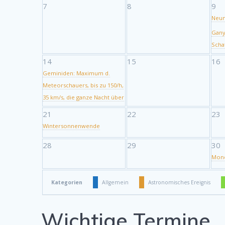
7
8
9
Neu
Gany
Scha
14
15
16
Geminiden: Maximum d.
Meteorschauers, bis zu 150/h,
35 km/s, die ganze Nacht über
21
22
23
Wintersonnenwende
28
29
30
Mond
Kategorien
Allgemein
Astronomisches Ereignis
Wichtige Termine