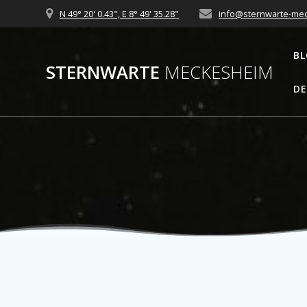
Zum
N 49° 20' 0.43", E 8° 49' 35.28"
info@sternwarte-me
Inhalt
springen
B
STERNWARTE
MECKESHEIM
DE