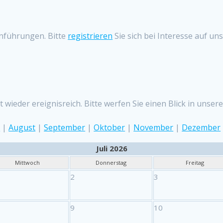
nführungen. Bitte
registrieren
Sie sich bei Interesse auf un
 wieder ereignisreich. Bitte werfen Sie einen Blick in uns
i
|
August
|
September
|
Oktober
|
November
|
Dezember
Juli 2026
Mittwoch
Donnerstag
Freitag
2
3
9
10