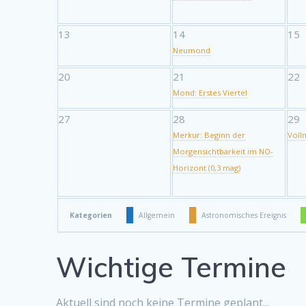
13
14
15
Neumond
20
21
22
Mond: Erstes Viertel
27
28
29
Merkur: Beginn der
Vol
Morgensichtbarkeit im NO-
Horizont (0,3 mag)
Kategorien
Allgemein
Astronomisches Ereignis
Wichtige Termine
Aktuell sind noch keine Termine geplant...