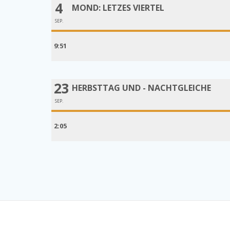
4
MOND: LETZES VIERTEL
SEP.
9:51
23
HERBSTTAG UND - NACHTGLEICHE
SEP.
2:05