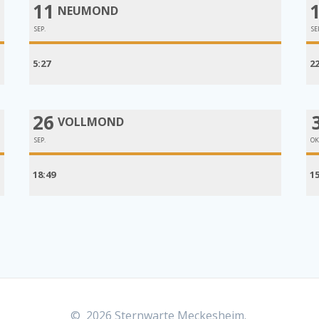
11
NEUMOND
SEP.
SE
5:27
2
26
VOLLMOND
SEP.
OK
18:49
1
© 2026 Sternwarte Meckesheim.