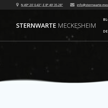
Zum
N 49° 20' 0.43", E 8° 49' 35.28"
info@sternwarte-me
Inhalt
springen
B
STERNWARTE
MECKESHEIM
DE