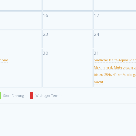
16
17
23
24
30
31
lmond
Südliche Delta-Aquariiden
Maximim d. Meteorschau
bis zu 25/h, 41 km/s, die 
Nacht
Sternführung
Wichtiger Termin