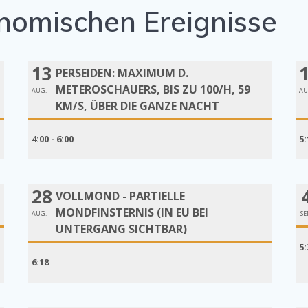
nomischen Ereignisse
13
PERSEIDEN: MAXIMUM D.
METEROSCHAUERS, BIS ZU 100/H, 59
AUG.
AU
KM/S, ÜBER DIE GANZE NACHT
4:00 - 6:00
5:
28
VOLLMOND - PARTIELLE
MONDFINSTERNIS (IN EU BEI
AUG.
SE
UNTERGANG SICHTBAR)
5:
6:18