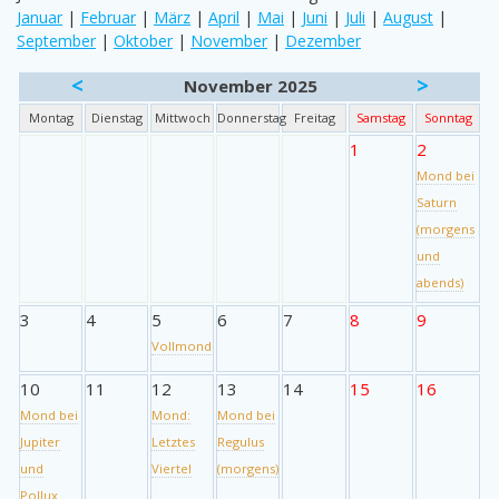
Januar
|
Februar
|
März
|
April
|
Mai
|
Juni
|
Juli
|
August
|
September
|
Oktober
|
November
|
Dezember
<
>
November 2025
Montag
Dienstag
Mittwoch
Donnerstag
Freitag
Samstag
Sonntag
1
2
Mond bei
Saturn
(morgens
und
abends)
3
4
5
6
7
8
9
Vollmond
10
11
12
13
14
15
16
Mond bei
Mond:
Mond bei
Jupiter
Letztes
Regulus
und
Viertel
(morgens)
Pollux