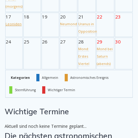
(morgens)
17
18
19
20
21
22
23
Leoniden
Neumond
Uranus in
Opposition
24
25
26
27
28
29
30
Mond:
Mond bei
Erstes
Saturn
Viertel
(abends)
Kategorien
Allgemein
Astronomisches Ereignis
Sternführung
Wichtiger Termin
Wichtige Termine
Aktuell sind noch keine Termine geplant...
Die nächsten astronomischen