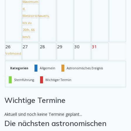
Maximum
d.
Meteorschauers,
bis zu
20/h, 66
km/s
26
27
28
29
30
31
Vollmond
Kategorien
Allgemein
Astronomisches Ereignis
Sternführung
Wichtiger Termin
Wichtige Termine
Aktuell sind noch keine Termine geplant...
Die nächsten astronomischen