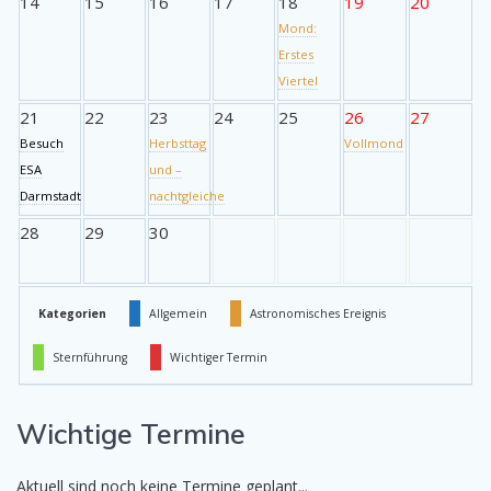
14
15
16
17
18
19
20
Mond:
Erstes
Viertel
21
22
23
24
25
26
27
Besuch
Herbsttag
Vollmond
ESA
und –
Darmstadt
nachtgleiche
28
29
30
Kategorien
Allgemein
Astronomisches Ereignis
Sternführung
Wichtiger Termin
Wichtige Termine
Aktuell sind noch keine Termine geplant...