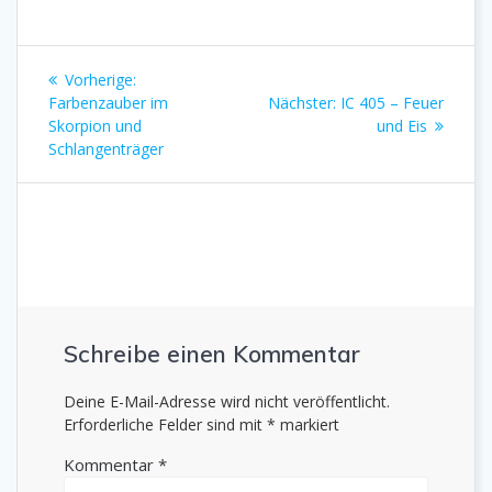
Beitragsnavigation
Vorheriger
Vorherige:
Beitrag:
Nächster
Farbenzauber im
Nächster:
IC 405 – Feuer
Beitrag:
Skorpion und
und Eis
Schlangenträger
Schreibe einen Kommentar
Deine E-Mail-Adresse wird nicht veröffentlicht.
Erforderliche Felder sind mit
*
markiert
Kommentar
*