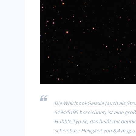
Die Whirlpool-Galaxie (auch als Str
5194/5195 bezeichnet) ist eine groß
Hubble-Typ Sc, das heißt mit deutli
scheinbare Helligkeit von 8,4 mag u