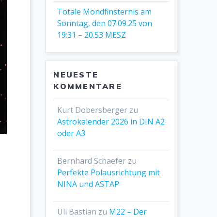
Totale Mondfinsternis am
Sonntag, den 07.09.25 von
19:31 – 20.53 MESZ
NEUESTE
KOMMENTARE
Kurt Dobersberger
zu
Astrokalender 2026 in DIN A2
oder A3
Bernhard Schaefer
zu
Perfekte Polausrichtung mit
NINA und ASTAP
Uli Bastian
zu
M22 – Der