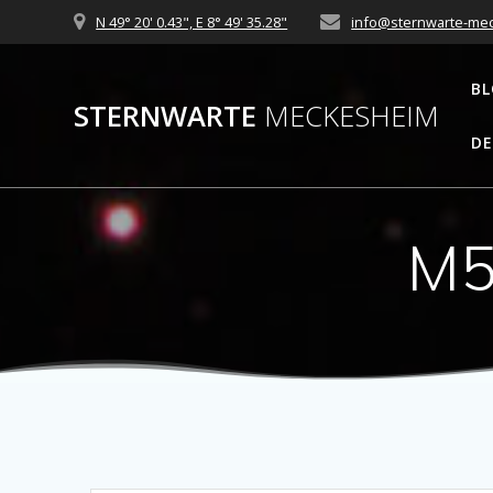
Zum
N 49° 20' 0.43", E 8° 49' 35.28"
info@sternwarte-me
Inhalt
springen
B
STERNWARTE
MECKESHEIM
DE
M5