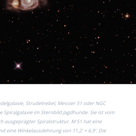
udelgalaxie, Strudelnebel, Messier 51 oder NGC
e Spiralgalaxie im Sternbild Jagdhunde. Sie ist vom
ch ausgeprägter Spiralstruktur. M 51 hat eine
nd eine Winkelausdehnung von 11,2′ × 6,9′. Die