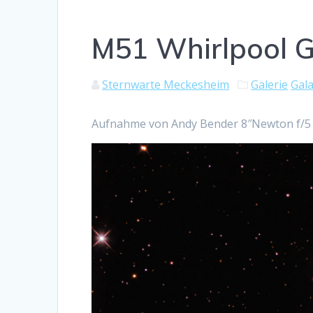
M51 Whirlpool G
Sternwarte Meckesheim
Galerie
Gal
Aufnahme von Andy Bender 8″Newton f/5 