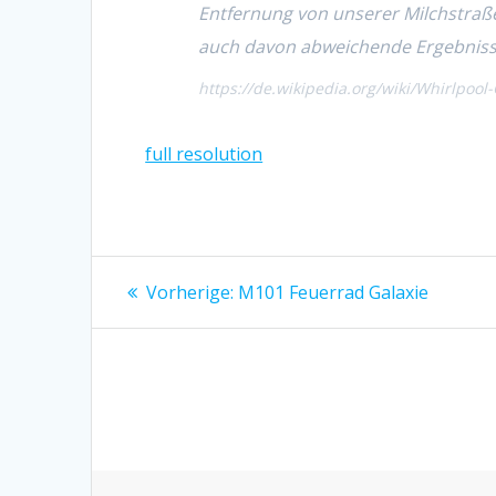
Entfernung von unserer Milchstraße 
auch davon abweichende Ergebnisse
https://de.wikipedia.org/wiki/Whirlpool-
full resolution
Beitragsnavigation
Vorheriger
Vorherige:
M101 Feuerrad Galaxie
Beitrag: