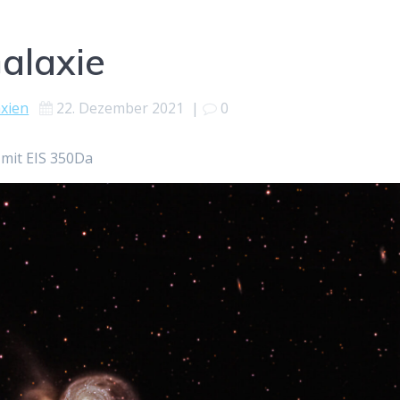
alaxie
axien
22. Dezember 2021
|
0
mit EIS 350Da