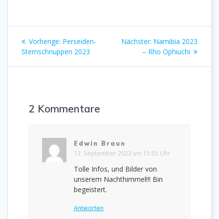
Beitragsnavigation
Vorheriger
Nächster
Vorherige:
Perseiden-
Nächster:
Namibia 2023
Beitrag:
Beitrag:
Sternschnuppen 2023
– Rho Ophiuchi
2 Kommentare
Edwin Braun
13. September 2023 um 15:55 Uhr
Tolle Infos, und Bilder von
unserem Nachthimmel!!! Bin
begeistert.
Antworten