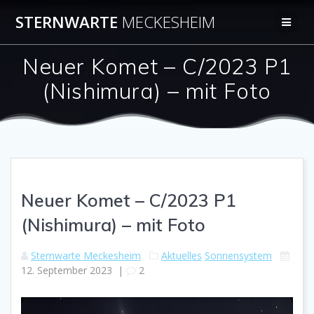
Zum
STERNWARTE
MECKESHEIM
Inhalt
springen
Neuer Komet – C/2023 P1
(Nishimura) – mit Foto
Neuer Komet – C/2023 P1
(Nishimura) – mit Foto
Sternwarte Meckesheim
Aktuelles
Sonnensystem
12. September 2023
|
2