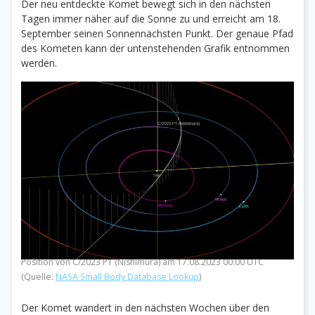
Der neu entdeckte Komet bewegt sich in den nächsten
Tagen immer näher auf die Sonne zu und erreicht am 18.
September seinen Sonnennächsten Punkt. Der genaue Pfad
des Kometen kann der untenstehenden Grafik entnommen
werden.
Position von C/2023 P1 (Nishimura) am 17.08.2023 00:00 UTC
(Quelle:
NASA Small Body Database Lookup
)
Der Komet wandert in den nächsten Wochen über den