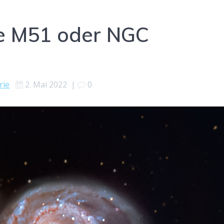
ie M51 oder NGC
rie
2. Mai 2022
|
0