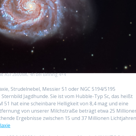
t ASI 2600MC 4h bei Binning 4×4
laxie, Strudelnebel, Messier 51 oder NGC 5194/5195
m Sternbild Jagdhunde. Sie ist vom Hubble-Typ Sc, das heißt
 M 51 hat eine scheinbare Helligkeit von 8,4 mag und eine
ntfernung von unserer Milchstraße beträgt etwa 25 Millione
chende Ergebnisse zwischen 15 und 37 Millionen Lichtjahren
laxie