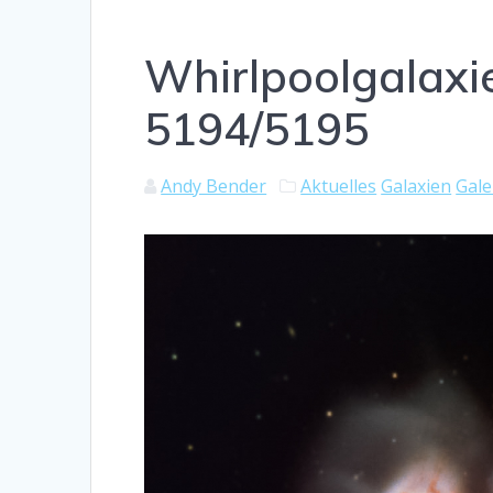
Whirlpoolgalax
5194/5195
Andy Bender
Aktuelles
Galaxien
Gale