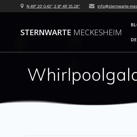
Zum
N 49° 20' 0.43", E 8° 49' 35.28"
info@sternwarte-me
Inhalt
springen
B
STERNWARTE
MECKESHEIM
DE
Whirlpoolgal