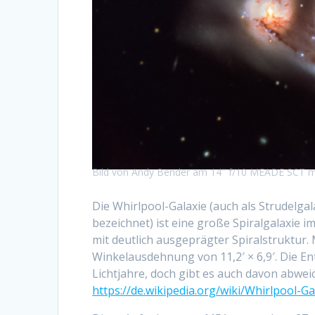
Bild von Andy Bender am 14″ f/10 MEADE SCT mi
Die Whirlpool-Galaxie (auch als Strudelga
bezeichnet) ist eine große Spiralgalaxie i
mit deutlich ausgeprägter Spiralstruktur.
Winkelausdehnung von 11,2′ × 6,9′. Die E
Lichtjahre, doch gibt es auch davon abwei
https://de.wikipedia.org/wiki/Whirlpool-Ga