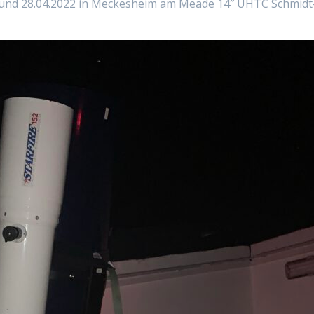
und 28.04.2022 in Meckesheim am Meade 14″ UHTC Schmidt