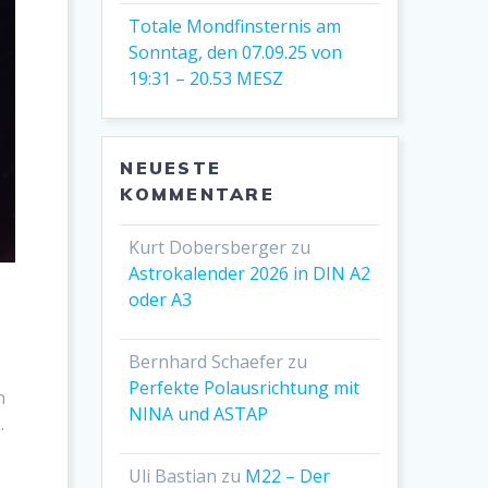
Totale Mondfinsternis am
Sonntag, den 07.09.25 von
19:31 – 20.53 MESZ
NEUESTE
KOMMENTARE
Kurt Dobersberger
zu
Astrokalender 2026 in DIN A2
oder A3
Bernhard Schaefer
zu
Perfekte Polausrichtung mit
n
NINA und ASTAP
.
Uli Bastian
zu
M22 – Der