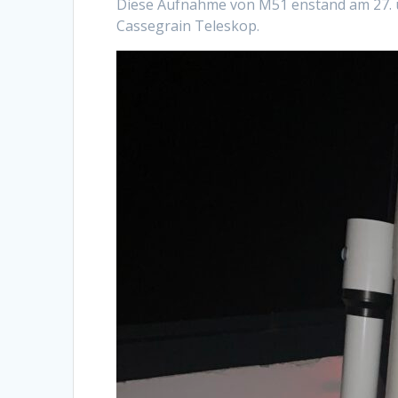
Diese Aufnahme von M51 enstand am 27. 
Cassegrain Teleskop.