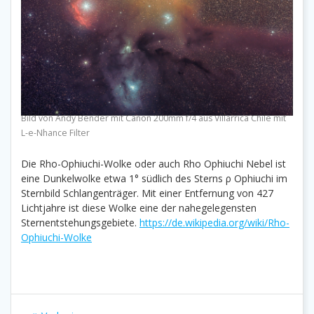
Bild von Andy Bender mit Canon 200mm f/4 aus Villarrica Chile mit
L-e-Nhance Filter
Die Rho-Ophiuchi-Wolke oder auch Rho Ophiuchi Nebel ist
eine Dunkelwolke etwa 1° südlich des Sterns ρ Ophiuchi im
Sternbild Schlangenträger. Mit einer Entfernung von 427
Lichtjahre ist diese Wolke eine der nahegelegensten
Sternentstehungsgebiete.
https://de.wikipedia.org/wiki/Rho-
Ophiuchi-Wolke
Beitragsnavigation