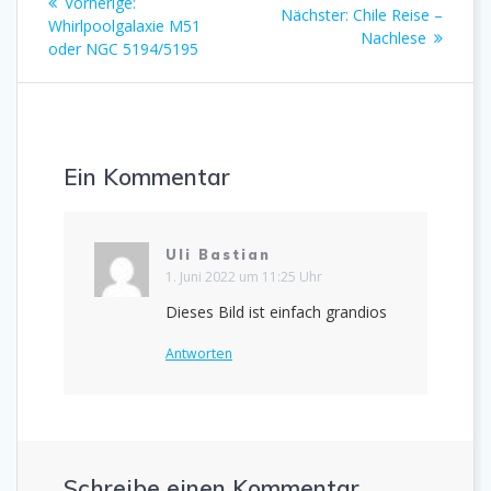
Vorheriger
Vorherige:
Nächster
Nächster:
Chile Reise –
Beitrag:
Whirlpoolgalaxie M51
Beitrag:
Nachlese
oder NGC 5194/5195
Ein Kommentar
Uli Bastian
1. Juni 2022 um 11:25 Uhr
Dieses Bild ist einfach grandios
Antworten
Schreibe einen Kommentar