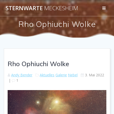
Zum
STERNWARTE
MECKESHEIM
Inhalt
springen
Rho Ophiuchi Wolke
Rho Ophiuchi Wolke
Andy Bender
Aktuelles
Galerie
Nebel
3. Mai 2022
|
1