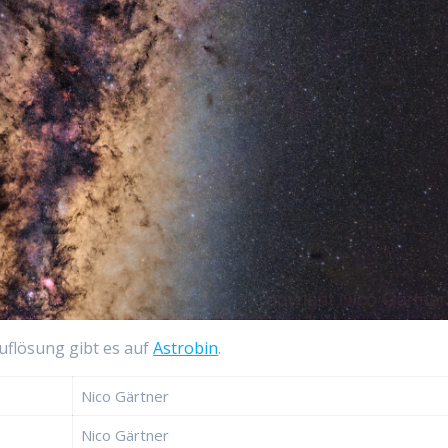
uflösung gibt es auf
Astrobin
.
Nico Gärtner
Nico Gärtner