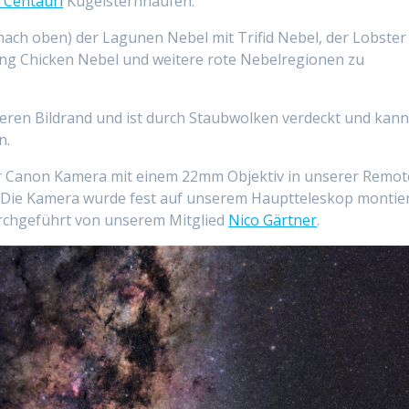
Centauri
Kugelsternhaufen.
 nach oben) der Lagunen Nebel mit Trifid Nebel, der Lobster
ing Chicken Nebel und weitere rote Nebelregionen zu
eren Bildrand und ist durch Staubwolken verdeckt und kan
n.
ner Canon Kamera mit einem 22mm Objektiv in unserer Remot
. Die Kamera wurde fest auf unserem Hauptteleskop montier
rchgeführt von unserem Mitglied
Nico Gärtner
.