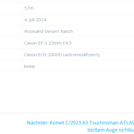
57m
4. Juli 2024
Rooisand Desert Ranch
Canon EF-S 22mm F4.5
Canon EOS 2000D (astromodifiziert)
keine
Nächster
Nächster:
Komet C/2023 A3 Tsuchinshan-ATLAS
Beitrag:
bloßem Auge sichtba