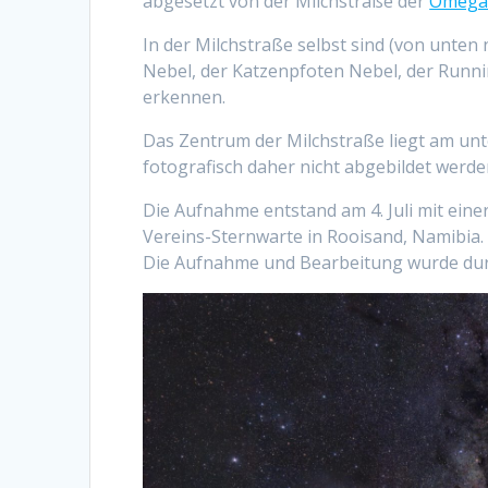
abgesetzt von der Milchstraße der
Omega 
In der Milchstraße selbst sind (von unten
Nebel, der Katzenpfoten Nebel, der Runn
erkennen.
Das Zentrum der Milchstraße liegt am unt
fotografisch daher nicht abgebildet werde
Die Aufnahme entstand am 4. Juli mit ei
Vereins-Sternwarte in Rooisand, Namibia
Die Aufnahme und Bearbeitung wurde du