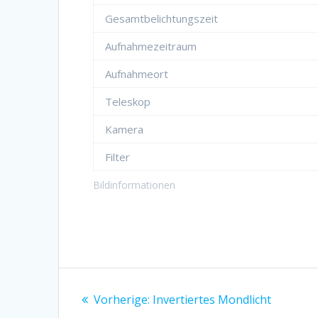
Gesamtbelichtungszeit
Aufnahmezeitraum
Aufnahmeort
Teleskop
Kamera
Filter
Bildinformationen
Beitragsnavigation
Vorheriger
Vorherige:
Invertiertes Mondlicht
Beitrag: