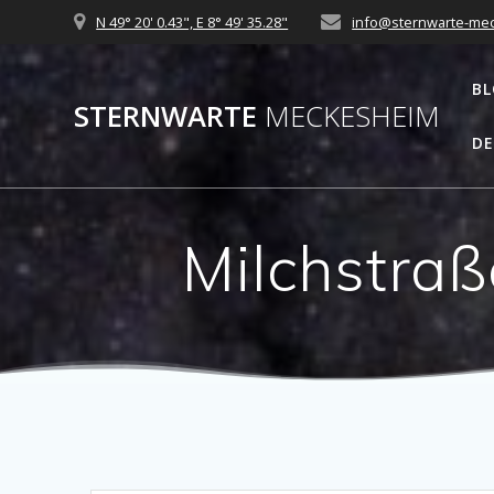
Zum
N 49° 20' 0.43", E 8° 49' 35.28"
info@sternwarte-me
Inhalt
springen
B
STERNWARTE
MECKESHEIM
DE
Milchstraß