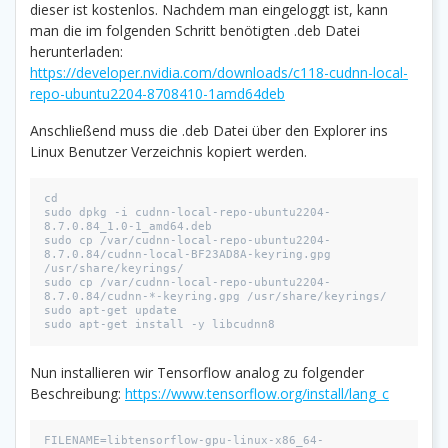
dieser ist kostenlos. Nachdem man eingeloggt ist, kann
man die im folgenden Schritt benötigten .deb Datei
herunterladen:
https://developer.nvidia.com/downloads/c118-cudnn-local-
repo-ubuntu2204-8708410-1amd64deb
Anschließend muss die .deb Datei über den Explorer ins
Linux Benutzer Verzeichnis kopiert werden.
cd
sudo dpkg -i cudnn-local-repo-ubuntu2204-
8.7.0.84_1.0-1_amd64.deb
sudo cp /var/cudnn-local-repo-ubuntu2204-
8.7.0.84/cudnn-local-BF23AD8A-keyring.gpg 
/usr/share/keyrings/
sudo cp /var/cudnn-local-repo-ubuntu2204-
8.7.0.84/cudnn-*-keyring.gpg /usr/share/keyrings/
sudo apt-get update
sudo apt-get install -y libcudnn8
Nun installieren wir Tensorflow analog zu folgender
Beschreibung:
https://www.tensorflow.org/install/lang_c
FILENAME=libtensorflow-gpu-linux-x86_64-