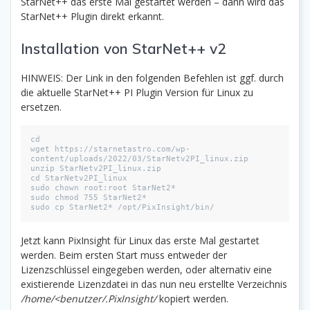
StarNet++ das erste Mal gestartet werden – dann wird das
StarNet++ Plugin direkt erkannt.
Installation von StarNet++ v2
HINWEIS: Der Link in den folgenden Befehlen ist ggf. durch
die aktuelle StarNet++ PI Plugin Version für Linux zu
ersetzen.
cd

wget https://starnetastro.com/wp-
content/uploads/2022/03/StarNetv2PI_linux.zip

unzip StarNetv2PI_linux.zip

cd StarNetv2PI_linux

sudo chown root:root StarNet2*

sudo chmod 755 StarNet2*

sudo cp StarNet2* /opt/PixInsight/bin/
Jetzt kann PixInsight für Linux das erste Mal gestartet
werden. Beim ersten Start muss entweder der
Lizenzschlüssel eingegeben werden, oder alternativ eine
existierende Lizenzdatei in das nun neu erstellte Verzeichnis
/home/<benutzer/.PixInsight/
kopiert werden.