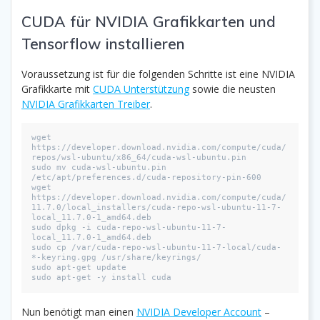
CUDA für NVIDIA Grafikkarten und
Tensorflow installieren
Voraussetzung ist für die folgenden Schritte ist eine NVIDIA
Grafikkarte mit
CUDA Unterstützung
sowie die neusten
NVIDIA Grafikkarten Treiber
.
wget 
https://developer.download.nvidia.com/compute/cuda/
repos/wsl-ubuntu/x86_64/cuda-wsl-ubuntu.pin
sudo mv cuda-wsl-ubuntu.pin 
/etc/apt/preferences.d/cuda-repository-pin-600
wget 
https://developer.download.nvidia.com/compute/cuda/
11.7.0/local_installers/cuda-repo-wsl-ubuntu-11-7-
local_11.7.0-1_amd64.deb
sudo dpkg -i cuda-repo-wsl-ubuntu-11-7-
local_11.7.0-1_amd64.deb
sudo cp /var/cuda-repo-wsl-ubuntu-11-7-local/cuda-
*-keyring.gpg /usr/share/keyrings/
sudo apt-get update
sudo apt-get -y install cuda
Nun benötigt man einen
NVIDIA Developer Account
–