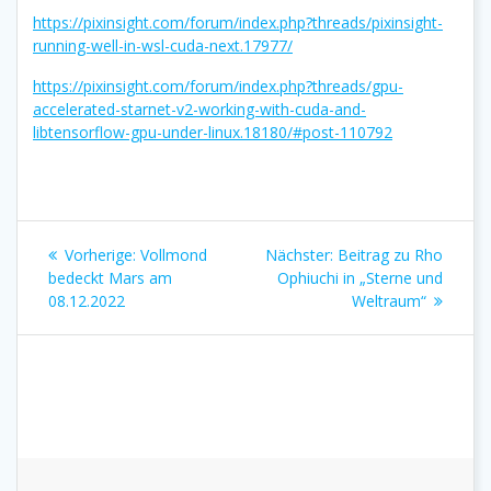
https://pixinsight.com/forum/index.php?threads/pixinsight-
running-well-in-wsl-cuda-next.17977/
https://pixinsight.com/forum/index.php?threads/gpu-
accelerated-starnet-v2-working-with-cuda-and-
libtensorflow-gpu-under-linux.18180/#post-110792
Beitragsnavigation
Vorheriger
Nächster
Vorherige:
Vollmond
Nächster:
Beitrag zu Rho
Beitrag:
Beitrag:
bedeckt Mars am
Ophiuchi in „Sterne und
08.12.2022
Weltraum“