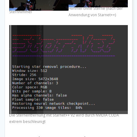
Himmel ohne Sterne (nach der
Sternhimmel
Anwendung von Starnet++)
Die Sternentfernung mit Starnet++ V2 wird durch NVIDIA CUDA
extrem beschleunigt