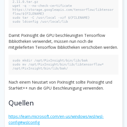
2.11.0.tar.gz
wget -q --no-check-certificate 
https://storage.googleapis.com/tensorflow/libtensor
flow/${FILENAME}
sudo tar -C /usr/local -xzf ${FILENAME}
sudo ldconfig /usr/local/lib
Damit PixInsight die GPU beschleunigten Tensorflow
Bibliotheken verwendet, müssen nun noch die
mitgelieferten Tensorflow Bibliotheken verschoben werden.
sudo mkdir /opt/PixInsight/bin/lib/bak

sudo mv /opt/PixInsight/bin/lib/libtensorflow* 
/opt/PixInsight/bin/lib/bak/
Nach einem Neustart von PixInsight sollte PixInsight und
StarNet++ nun die GPU Beschleunigung verwenden.
Quellen
https://learn.microsoft.com/en-us/windows/wsl/wsl-
config#wslconfig