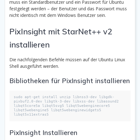
muss ein Standardbenutzer und ein Passwort für Ubuntu
festgelegt werden – der Benutzer und das Passwort muss
nicht identisch mit dem Windows Benutzer sein.
PixInsight mit StarNet++ v2
installieren
Die nachfolgenden Befehle müssen auf der Ubuntu Linux
Shell ausgeführt werden.
Bibliotheken für PixInsight installieren
sudo apt-get install unzip libnss3-dev libgdk-
pixbuf2.0-dev libgtk-3-dev libxss-dev libasound2 
libqt5core5a libqt5svg5 libqt5webenginecore5 
libqt5webengine5 libqt5webenginewidgets5 
libqt5x11extras5
PixInsight Installieren