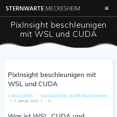
Zum
STERNWARTE
MECKESHEIM
Inhalt
springen
PixInsight beschleunigen
mit WSL und CUDA
PixInsight beschleunigen mit
WSL und CUDA
Nico Gärtner
Astrofotografie
Technik
Wissenswertes
1. Januar 2023
|
0
Was ist WSL, CUDA und