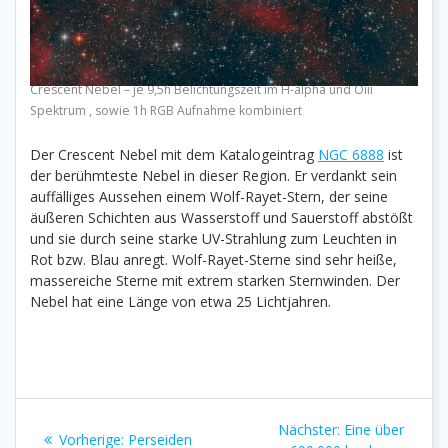
Crescent Nebel – je 9,5h Belichtungszeit im H-alpha und Oiii
Spektrum , sowie 1h RGB Aufnahme kombiniert
Der Crescent Nebel mit dem Katalogeintrag
NGC 6888
ist
der berühmteste Nebel in dieser Region. Er verdankt sein
auffälliges Aussehen einem Wolf-Rayet-Stern, der seine
äußeren Schichten aus Wasserstoff und Sauerstoff abstößt
und sie durch seine starke UV-Strahlung zum Leuchten in
Rot bzw. Blau anregt. Wolf-Rayet-Sterne sind sehr heiße,
massereiche Sterne mit extrem starken Sternwinden. Der
Nebel hat eine Länge von etwa 25 Lichtjahren.
Beitragsnavigation
Nächster
Nächster:
Eine über
Vorheriger
Vorherige:
Perseiden