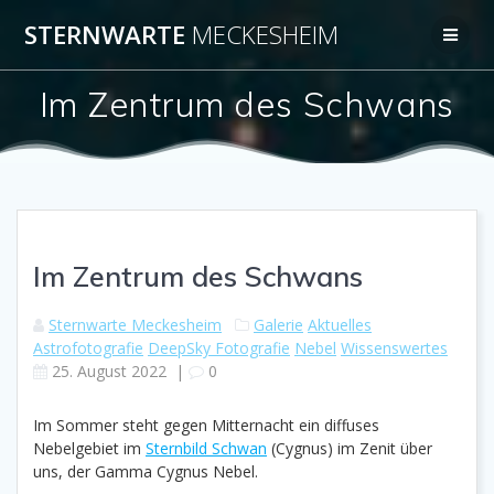
Zum
STERNWARTE
MECKESHEIM
Inhalt
springen
Im Zentrum des Schwans
Im Zentrum des Schwans
Sternwarte Meckesheim
Galerie
Aktuelles
Astrofotografie
DeepSky Fotografie
Nebel
Wissenswertes
25. August 2022
|
0
Im Sommer steht gegen Mitternacht ein diffuses
Nebelgebiet im
Sternbild Schwan
(Cygnus) im Zenit über
uns, der Gamma Cygnus Nebel.