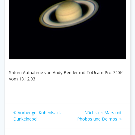
Saturn Aufnahme von Andy Bender mit ToUcam Pro 740K
vom 18.12.03
Beitragsnavigation
Vorheriger
Nächster
Vorherige:
Kohenlsack
Nächster:
Mars mit
Beitrag:
Beitrag:
Dunkelnebel
Phobos und Deimos