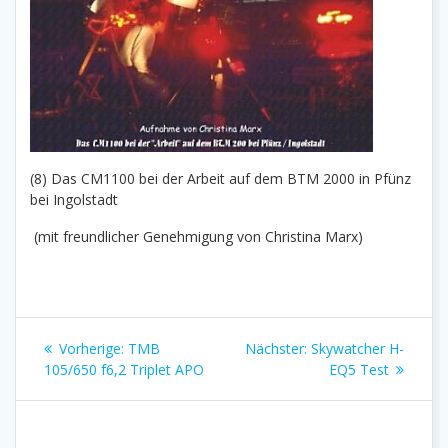
(8) Das CM1100 bei der Arbeit auf dem BTM 2000 in Pfünz
bei Ingolstadt
(mit freundlicher Genehmigung von Christina Marx)
Beitragsnavigation
Vorheriger
Nächster
Vorherige:
TMB
Nächster:
Skywatcher H-
Beitrag:
Beitrag:
105/650 f6,2 Triplet APO
EQ5 Test