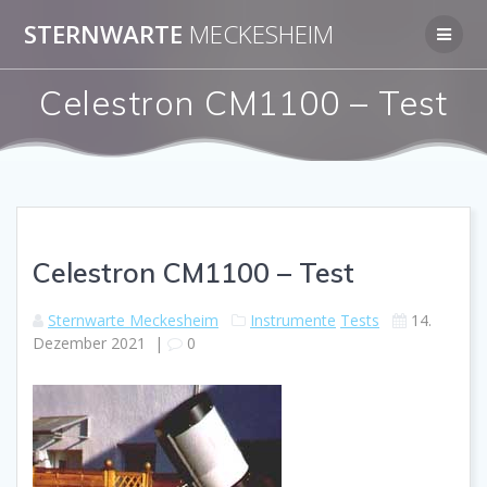
Zum
STERNWARTE
MECKESHEIM
Inhalt
springen
Celestron CM1100 – Test
Celestron CM1100 – Test
Sternwarte Meckesheim
Instrumente
Tests
14.
Dezember 2021
|
0