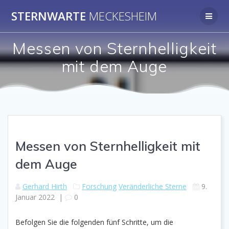
Zum
STERNWARTE
MECKESHEIM
Inhalt
springen
Messen von Sternhelligkeit
mit dem Auge
Messen von Sternhelligkeit mit
dem Auge
Gerhard Hirth
Forschung
Veränderliche Sterne
9.
Januar 2022
|
0
Befolgen Sie die folgenden fünf Schritte, um die