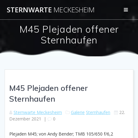
Zum
STERNWARTE
MECKESHEIM
Inhalt
springen
M45 Plejaden offener
Sternhaufen
M45 Plejaden offener
Sternhaufen
Sternwarte Meckesheim
Galerie
Sternhaufen
22.
Dezember 2021
|
0
Plejaden M45; von Andy Bender; TMB 105/650 f/6,2